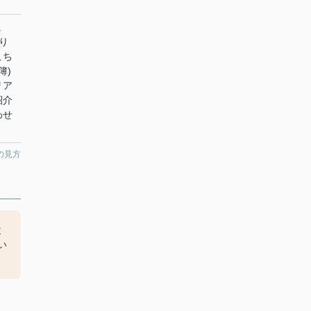
。
り
こち
簿)
リア
紹介
わせ
の見方
と
い