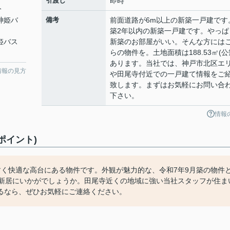
引渡し
即時
分
 神姫バ
備考
前面道路が6m以上の新築一戸建です
築2年以内の新築一戸建です。やっぱ
神姫バス
新築のお部屋がいい。そんな方には
らの物件を。土地面積は188.53㎡(公
あります。当社では、神戸市北区エ
情報の見方
や田尾寺付近での一戸建て情報をご
致します。まずはお気軽にお問い合
下さい。
情報
ポイント)
すく快適な高台にある物件です。外観が魅力的な、令和7年9月築の物件
。新居にいかがでしょうか。田尾寺近くの地域に強い当社スタッフが住ま
るなら、ぜひお気軽にご連絡ください。