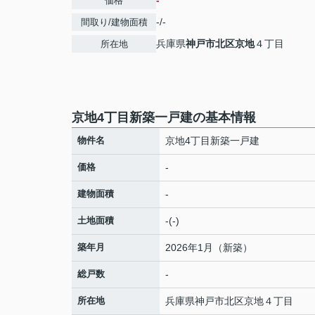
-
価格
-/-
間取り/建物面積
兵庫県
神戸市北区
京地
４丁目
所在地
京地4丁目新築一戸建の基本情報
物件名
京地4丁目新築一戸建
価格
-
建物面積
-
土地面積
-(-)
築年月
2026年1月（新築）
総戸数
-
所在地
兵庫県
神戸市北区
京地
４丁目