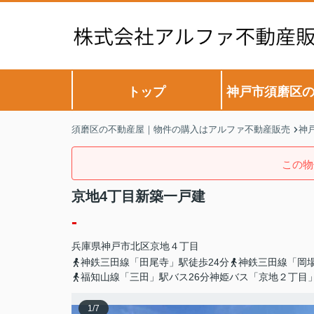
トップ
神戸市須磨区
須磨区の不動産屋｜物件の購入はアルファ不動産販売
神
この物
京地4丁目新築一戸建
-
兵庫県
神戸市北区
京地
４丁目
神鉄三田線「田尾寺」駅徒歩24分
神鉄三田線「岡場
福知山線「三田」駅バス26分神姫バス「京地２丁目」
1
/
7