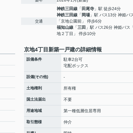
2026年1月(新築)
築年
神鉄三田線
「
田尾寺
」駅 徒歩24分
神鉄三田線
「
岡場
」駅 バス13分 神姫バ
「京地公園前」 停歩6分
交通
福知山線
「
三田
」駅 バス26分 神姫バス
地２丁目」 停歩10分
京地4丁目新築一戸建の詳細情報
設備条件
駐車2台可
宅配ボックス
設備(その他)
-
土地権利
所有権
国土法届出
不要
用途地域
第一種低層住居専用
取引態様
仲介