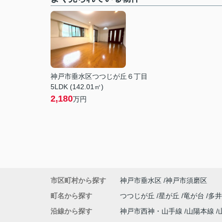
神戸市垂水区つつじが丘６丁目
5LDK (142.01㎡)
2,180
万円
市区町村から探す
神戸市垂水区
神戸市須磨区
町名から探す
つつじが丘
星が丘
竜が台
多井
沿線から探す
神戸市西神・山手線
山陽本線