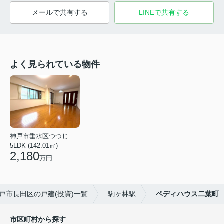
メールで共有する
LINEで共有する
よく見られている物件
神戸市垂水区つつじが丘６丁目
5LDK (142.01㎡)
2,180
万円
戸市長田区の戸建(投資)一覧
駒ヶ林駅
ペディハウス二葉町
市区町村から探す