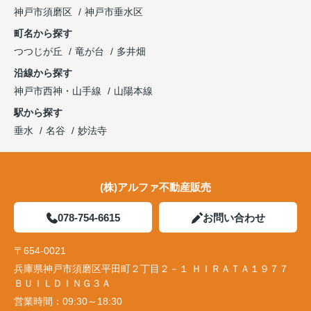
神戸市須磨区
神戸市垂水区
町名から探す
つつじが丘
竜が台
多井畑
沿線から探す
神戸市西神・山手線
山陽本線
駅から探す
垂水
名谷
妙法寺
(株)アルファ不動産販売
078-754-6615
お問い合わせ
〒654-0021
兵庫県神戸市須磨区平田町２丁目２－１ ＨＩＲＡＴＡ１９７７
ＢＵＩＬＤＩＮＧ３Ａ
営業時間：
09:30～18:30