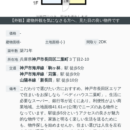
【外観】建物外観を気になさる方へ、見た目の良い物件です
-
価格
-
-(-)
2DK
建物面積
土地面積
間取り
築71年
築年数
兵庫県
神戸市長田区
二葉町
３丁目2-10
所在地
神戸市海岸線
「
駒ヶ林
」駅 徒歩5分
交通
神戸市海岸線
「
苅藻
」駅 徒歩9分
山陽本線
「
新長田
」駅 徒歩10分
こだわりで選びたい方におすすめ。神戸市長田区エリア
備考
で住まいをお探しなら「ペディハウス二葉町」。生活に
必要なスーパー、銀行等が近くにあり。利便性がよい商
業地域。土地面積41.61㎡(公簿)でニーズのある物件と
なっています。駅徒歩5分というアクセスの良さが魅力
的な物件です。家族と明るく楽しい生活を送るために
も、物件探しを始めませんか。住まい選びは人生を左右