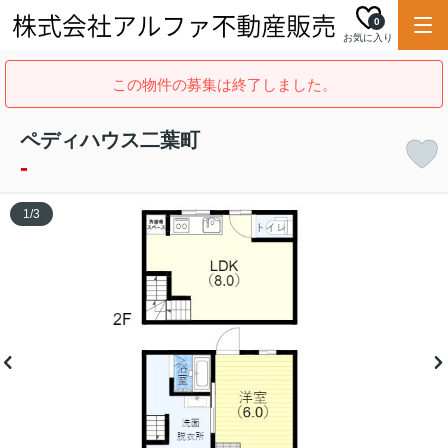
0
お気に入り
この物件の募集は終了しました。
ペディハウス二葉町
-
1
/
3