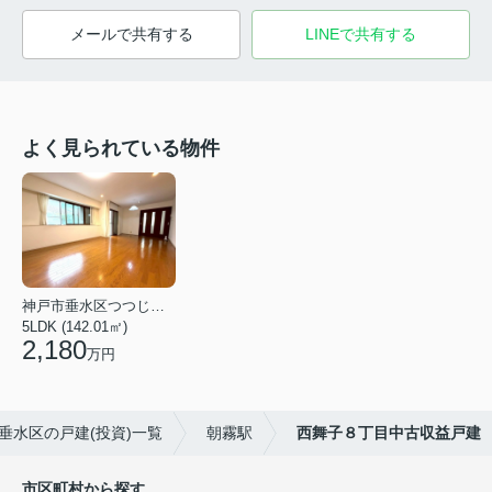
メールで共有する
LINEで共有する
よく見られている物件
神戸市垂水区つつじが丘６丁目
5LDK (142.01㎡)
2,180
万円
垂水区の戸建(投資)一覧
朝霧駅
西舞子８丁目中古収益戸建
市区町村から探す