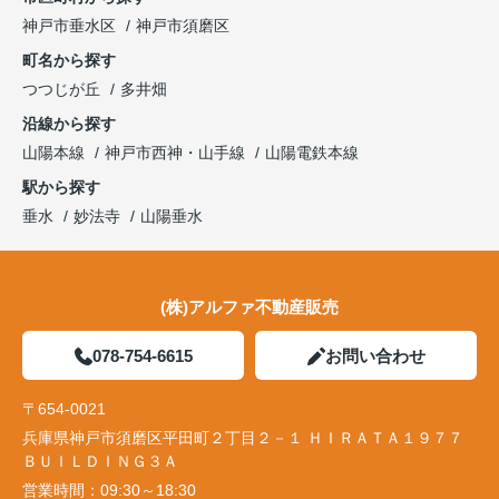
神戸市垂水区
神戸市須磨区
町名から探す
つつじが丘
多井畑
沿線から探す
山陽本線
神戸市西神・山手線
山陽電鉄本線
駅から探す
垂水
妙法寺
山陽垂水
(株)アルファ不動産販売
078-754-6615
お問い合わせ
〒654-0021
兵庫県神戸市須磨区平田町２丁目２－１ ＨＩＲＡＴＡ１９７７
ＢＵＩＬＤＩＮＧ３Ａ
営業時間：
09:30～18:30