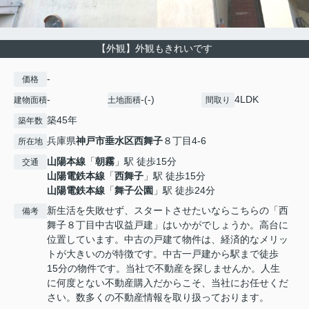
【外観】外観もきれいです
-
価格
-
-(-)
4LDK
建物面積
土地面積
間取り
築45年
築年数
兵庫県
神戸市垂水区
西舞子
８丁目4-6
所在地
山陽本線
「
朝霧
」駅 徒歩15分
交通
山陽電鉄本線
「
西舞子
」駅 徒歩15分
山陽電鉄本線
「
舞子公園
」駅 徒歩24分
新生活を失敗せず、スタートさせたいならこちらの「西
備考
舞子８丁目中古収益戸建」はいかがでしょうか。高台に
位置しています。中古の戸建て物件は、経済的なメリッ
トが大きいのが特徴です。中古一戸建から駅まで徒歩
15分の物件です。当社で不動産を探しませんか。人生
に何度とない不動産購入だからこそ、当社にお任せくだ
さい。数多くの不動産情報を取り扱っております。