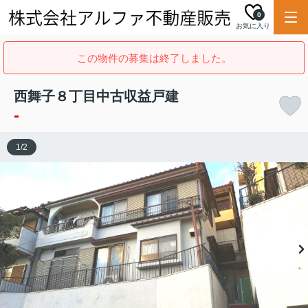
0
お気に入り
この物件の募集は終了しました。
西舞子８丁目中古収益戸建
-
1
/
2