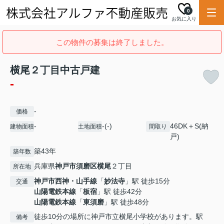
0
お気に入り
この物件の募集は終了しました。
横尾２丁目中古戸建
-
-
価格
-
-(-)
46DK＋S(納
建物面積
土地面積
間取り
戸)
築43年
築年数
兵庫県
神戸市須磨区
横尾
２丁目
所在地
神戸市西神・山手線
「
妙法寺
」駅 徒歩15分
交通
山陽電鉄本線
「
板宿
」駅 徒歩42分
山陽電鉄本線
「
東須磨
」駅 徒歩48分
徒歩10分の場所に神戸市立横尾小学校があります。駅
備考