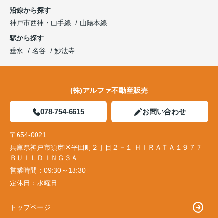
沿線から探す
神戸市西神・山手線
山陽本線
駅から探す
垂水
名谷
妙法寺
(株)アルファ不動産販売
078-754-6615
お問い合わせ
〒654-0021
兵庫県神戸市須磨区平田町２丁目２－１ ＨＩＲＡＴＡ１９７７
ＢＵＩＬＤＩＮＧ３Ａ
営業時間：
09:30～18:30
定休日：
水曜日
トップページ