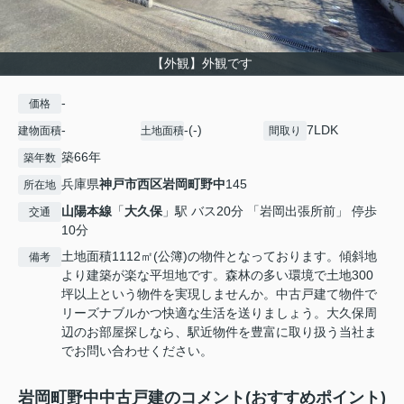
【外観】外観です
-
価格
-
-(-)
7LDK
建物面積
土地面積
間取り
築66年
築年数
兵庫県
神戸市西区
岩岡町野中
145
所在地
山陽本線
「
大久保
」駅 バス20分 「岩岡出張所前」 停歩
交通
10分
土地面積1112㎡(公簿)の物件となっております。傾斜地
備考
より建築が楽な平坦地です。森林の多い環境で土地300
坪以上という物件を実現しませんか。中古戸建て物件で
リーズナブルかつ快適な生活を送りましょう。大久保周
辺のお部屋探しなら、駅近物件を豊富に取り扱う当社ま
でお問い合わせください。
岩岡町野中中古戸建のコメント(おすすめポイント)