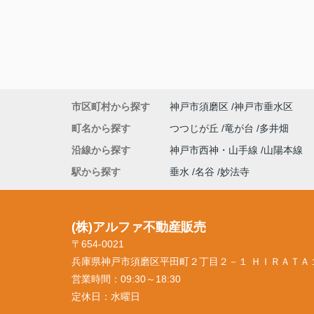
市区町村から探す
神戸市須磨区
神戸市垂水区
町名から探す
つつじが丘
竜が台
多井畑
沿線から探す
神戸市西神・山手線
山陽本線
駅から探す
垂水
名谷
妙法寺
(株)アルファ不動産販売
〒654-0021
兵庫県神戸市須磨区平田町２丁目２－１ ＨＩＲＡＴＡ
営業時間：
09:30～18:30
定休日：
水曜日