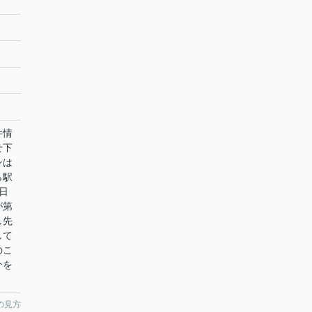
件情
せ下
ンは
ら駅
日
が第
し先
して
のこ
介を
の見方