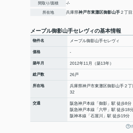
-/-
間取り/面積
兵庫県
神戸市東灘区
御影山手
２丁目1
所在地
メープル御影山手セレヴィの基本情報
物件名
メープル御影山手セレヴィ
価格
-
築年月
2012年11月（築13年）
総戸数
26戸
所在地
兵庫県
神戸市東灘区
御影山手
２丁
32
交通
阪急神戸本線
「
御影
」駅 徒歩8分
阪急神戸本線
「
六甲
」駅 徒歩18
阪神本線
「
石屋川
」駅 徒歩19分