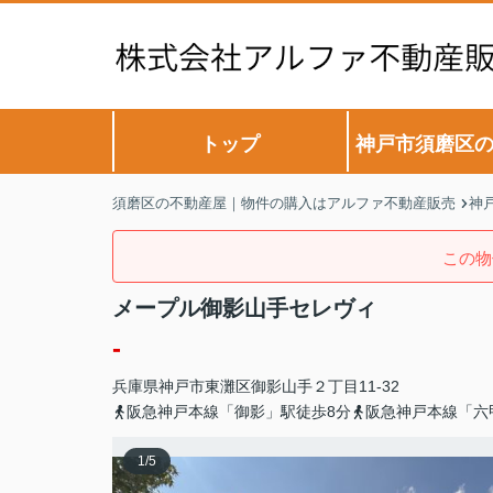
トップ
神戸市須磨区
須磨区の不動産屋｜物件の購入はアルファ不動産販売
神
この物
メープル御影山手セレヴィ
-
兵庫県
神戸市東灘区
御影山手
２丁目11-32
阪急神戸本線「御影」駅徒歩8分
阪急神戸本線「六
1
/
5