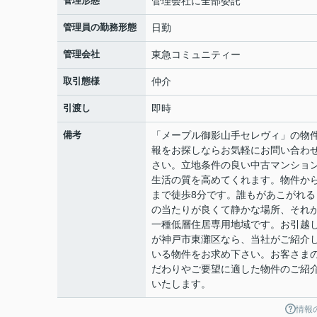
管理形態
管理会社に全部委託
管理員の勤務形態
日勤
管理会社
東急コミュニティー
取引態様
仲介
引渡し
即時
備考
「メープル御影山手セレヴィ」の物
報をお探しならお気軽にお問い合わ
さい。立地条件の良い中古マンショ
生活の質を高めてくれます。物件か
まで徒歩8分です。誰もがあこがれる
の当たりが良くて静かな場所、それ
一種低層住居専用地域です。お引越
が神戸市東灘区なら、当社がご紹介
いる物件をお求め下さい。お客さま
だわりやご要望に適した物件のご紹
いたします。
情報