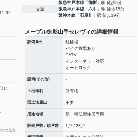
阪急神戸本線
「
御影
」駅 徒歩8分
阪急神戸本線
「
六甲
」駅 徒歩18分
交通
1-32
阪神本線
「
石屋川
」駅 徒歩19分
メープル御影山手セレヴィの詳細情報
設備条件
駐輪場
バイク置場あり
CATV
インターネット対応
オートロック
設備(その他)
-
目11-
土地権利
所有権
国土法届出
不要
分
用途地域
第一種低層住居専用
販売戸数 / 総戸数
1戸 / 26戸
情報の見方