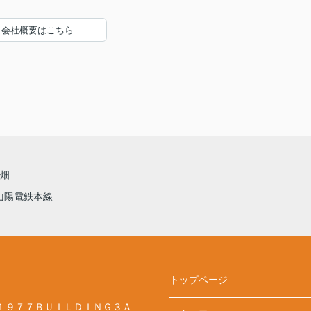
会社概要はこちら
畑
山陽電鉄本線
トップページ
１９７７ＢＵＩＬＤＩＮＧ３Ａ