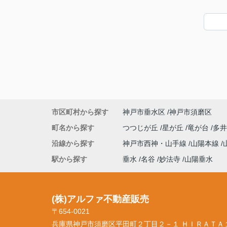
市区町村から探す
神戸市垂水区
神戸市須磨区
町名から探す
つつじが丘
星が丘
竜が台
多井
沿線から探す
神戸市西神・山手線
山陽本線
駅から探す
垂水
名谷
妙法寺
山陽垂水
(株)アルファ不動産販売
〒654-0021
兵庫県神戸市須磨区平田町２丁目２－１ ＨＩＲＡＴＡ