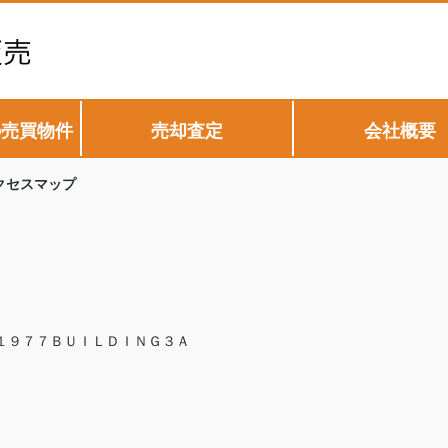
の売買物件
売却査定
会社概要
クセスマップ
１９７７ＢＵＩＬＤＩＮＧ３Ａ