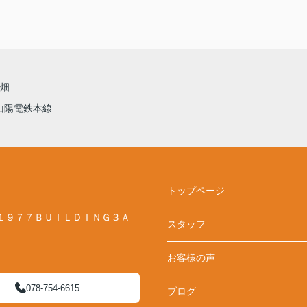
畑
山陽電鉄本線
トップページ
１９７７ＢＵＩＬＤＩＮＧ３Ａ
スタッフ
お客様の声
078-754-6615
ブログ