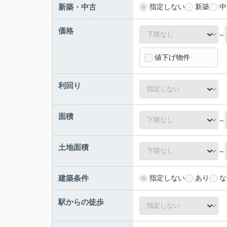
新築・中古
指定しない
新築
中
価格
～
値下げ物件
利回り
面積
～
土地面積
～
建築条件
指定しない
あり
な
駅からの徒歩