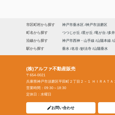
市区町村から探す
神戸市垂水区
神戸市須磨区
町名から探す
つつじが丘
星が丘
竜が台
多井
沿線から探す
神戸市西神・山手線
山陽本線
駅から探す
垂水
名谷
妙法寺
山陽垂水
(株)アルファ不動産販売
〒654-0021
兵庫県神戸市須磨区平田町２丁目２－１ ＨＩＲＡＴＡ
営業時間：
09:30～18:30
定休日：
水曜日
お問い合わせ