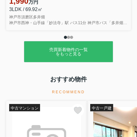
1,990
万円
3LDK / 69.92㎡
神戸市須磨区多井畑
神戸市西神・山手線「妙法寺」駅 バス11分 神戸市バス「多井畑厄神」 停歩1分
売買新着物件の一覧
をもっと見る
おすすめ物件
RECOMMEND
中古マンション
中古一戸建