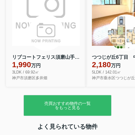
リブコートフェリス須磨山手台 1106
つつじが丘6丁目 
1,990
2,180
万円
万円
3LDK / 69.92㎡
5LDK / 142.01㎡
神戸市須磨区多井畑
神戸市垂水区つつじが丘
売買おすすめ物件の一覧
をもっと見る
よく見られている物件