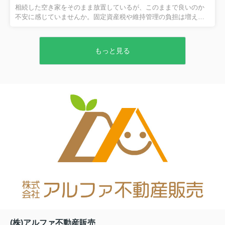
ます。妙法寺駅での新生活を検討中の方が、自分に合った賃貸を
相続した空き家をそのまま放置しているが、このままで良いのか
安心して選べるように、実務経験にもとづいた視点でお伝えして
不安に感じていませんか。固定資産税や維持管理の負担は増える
いきます。 【目次】...
一方で、活用の仕方や費用のことを考えると、つい先延ばしにし
てしまう方も少なくありません。しかし、今は空き家活用を後押
しする補助金制度が数多く整備されており、改修や除却だけでな
もっと見る
く、利活用のための費用を一部支援してもらえる可能性がありま
す。本記事では、空き家所有者が知っておきたい補助金の基本か
ら、活用の具体的な手順、失敗しないための注意点までを分かり
やすく解説します。読み進めることで、ご自身の空き家にどのよ
うな活用の道があり、どのような補助金が検討できるのか、具体
的なイメージを持てる...
(株)アルファ不動産販売