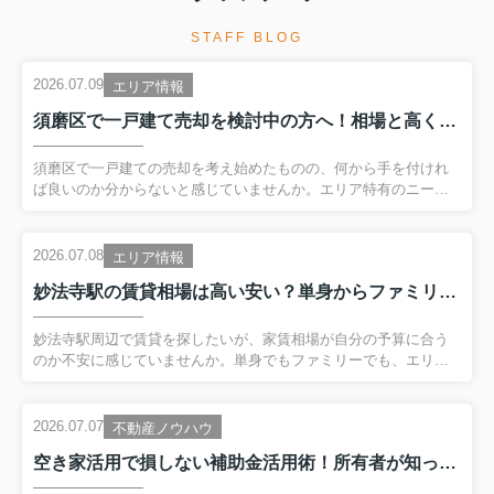
STAFF BLOG
2026.07.09
エリア情報
須磨区で一戸建て売却を検討中の方へ！相場と高く売るコツ流れを解説
須磨区で一戸建ての売却を考え始めたものの、何から手を付けれ
ば良いのか分からないと感じていませんか。エリア特有のニーズ
や価格相場、売却の流れや税金のことまで、調べるほど疑問が増
えてしまう方も多いはずです。そこで本記事では、須磨区で一戸
建てを売却したい方向けに、市場の特徴から高く売るための準
2026.07.08
エリア情報
備、手続きの進め方、売却後のお金と住み替えの考え方までを分
妙法寺駅の賃貸相場は高い安い？単身からファミリーまで家賃目安を解説
かりやすく整理してお伝えします。読み進めることで、自分の一
戸建てが今いくらで売れそうか、どのくらいの期間と費用がかか
りそうかといった全体像がつかめるはずです。売却を前向きに進
妙法寺駅周辺で賃貸を探したいが、家賃相場が自分の予算に合う
めるための第一歩として、ぜひ参考にしてみてください。 【目
のか不安に感じていませんか。単身でもファミリーでも、エリア
次】・須磨区一戸建て市...
の相場感を知らないまま部屋探しを進めると、後から条件を妥協
したり、生活費がきゅうくつになったりしがちです。そこでこの
記事では、妙法寺駅の賃貸相場を間取り別の目安や周辺との比較
2026.07.07
不動産ノウハウ
を交えながら、分かりやすく整理していきます。さらに、収入と
空き家活用で損しない補助金活用術！所有者が知っておきたい基礎知識
のバランスを踏まえた適切な家賃の決め方や、駐車場代など見落
としがちな費用、暮らしやすさのポイントまで順を追って解説し