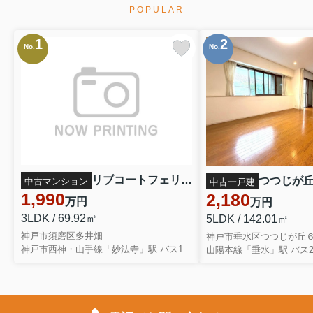
POPULAR
1
2
No.
No.
リブコートフェリス須磨山手台 1106
中古マンション
中古一戸建
1,990
2,180
万円
万円
3LDK / 69.92㎡
5LDK / 142.01㎡
神戸市須磨区多井畑
神戸市垂水区つつじが丘
神戸市西神・山手線「妙法寺」駅 バス11分 神戸市バス「多井畑厄神」 停歩1分