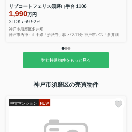
にしてしまう方も少なくありませ...
リブコートフェリス須磨山手台 1106
1,990
万円
2026.07.07
3LDK / 69.92㎡
空き家活用で損しない補助金活用術！
神戸市須磨区多井畑
所有者が知っておきたい基礎...
神戸市西神・山手線「妙法寺」駅 バス11分 神戸市バス「多井畑厄神」 停歩1分
相続した空き家をそのまま放置してい
るが、このままで良いのか不安に感じ
ていませんか。固定資産税や維持管理
の負担は増える一方で、活用の仕方や
費用のことを考えると、つい先延ばし
弊社特選物件をもっと見る
にしてしまう方も少なくありませ...
神戸市須磨区の売買物件
中古マンション
NEW