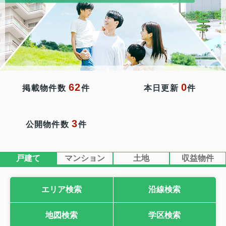
62
0
掲載物件数
件
本日更新
件
3
公開物件数
件
戸建て
マンション
土地
収益物件
エリア検索
沿線検索
地図検索
学区検索