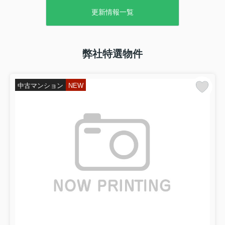
分からないと感じていませんか。エリ
ア特有のニーズや価格相場、売却の流
更新情報一覧
れや税金のことまで、調べるほど疑問
が増えてしまう方も多いはずです...
2026.07.08
弊社特選物件
妙法寺駅の賃貸相場は高い安い？単身
からファミリーまで家賃目安...
妙法寺駅周辺で賃貸を探したいが、家
中古マンション
NEW
賃相場が自分の予算に合うのか不安に
感じていませんか。単身でもファミリ
ーでも、エリアの相場感を知らないま
ま部屋探しを進めると、後から条件を
妥協したり、生活費がきゅうくつ...
2026.07.07
空き家活用で損しない補助金活用術！
所有者が知っておきたい基礎...
相続した空き家をそのまま放置してい
るが、このままで良いのか不安に感じ
ていませんか。固定資産税や維持管理
の負担は増える一方で、活用の仕方や
費用のことを考えると、つい先延ばし