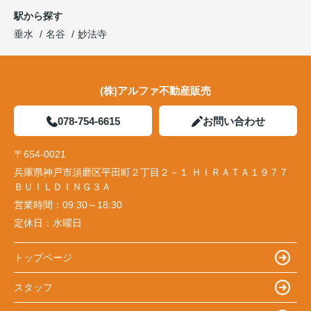
駅から探す
垂水
名谷
妙法寺
(株)アルファ不動産販売
078-754-6615
お問い合わせ
〒654-0021
兵庫県神戸市須磨区平田町２丁目２－１ ＨＩＲＡＴＡ１９７７
ＢＵＩＬＤＩＮＧ３Ａ
営業時間：
09:30～18:30
定休日：
水曜日
トップページ
スタッフ