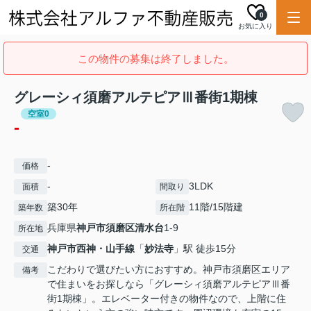
0
お気に入り
この物件の募集は終了しました。
グレーシィ須磨アルテピアⅢ番街1期棟
空室0
-
-
価格
-
3LDK
面積
間取り
築30年
11階/15階建
築年数
所在階
兵庫県
神戸市須磨区
清水台
1-9
所在地
神戸市西神・山手線
「
妙法寺
」駅 徒歩15分
交通
こだわりで選びたい方におすすめ。神戸市須磨区エリア
備考
で住まいをお探しなら「グレーシィ須磨アルテピアⅢ番
街1期棟」。エレベーター付きの物件なので、上階に住