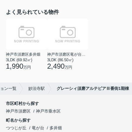
よく見られている物件
神戸市須磨区多井畑
神戸市須磨区竜が台１丁目
3LDK (69.92㎡)
3LDK (86.50㎡)
1,990
2,490
万円
万円
ョン一覧
妙法寺駅
グレーシィ須磨アルテピアⅢ番街1期棟
市区町村から探す
神戸市須磨区
神戸市垂水区
町名から探す
つつじが丘
竜が台
多井畑