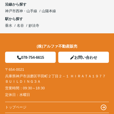
沿線から探す
神戸市西神・山手線
山陽本線
駅から探す
垂水
名谷
妙法寺
(株)アルファ不動産販売
078-754-6615
お問い合わせ
〒654-0021
兵庫県神戸市須磨区平田町２丁目２－１ ＨＩＲＡＴＡ１９７７
ＢＵＩＬＤＩＮＧ３Ａ
営業時間：
09:30～18:30
定休日：
水曜日
トップページ