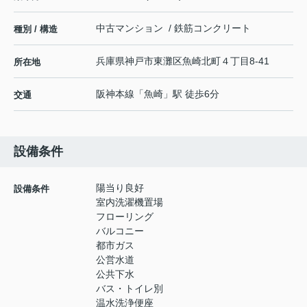
中古マンション / 鉄筋コンクリート
種別 / 構造
兵庫県
神戸市東灘区
魚崎北町
４丁目8-41
所在地
阪神本線
「
魚崎
」駅 徒歩6分
交通
設備条件
陽当り良好
設備条件
室内洗濯機置場
フローリング
バルコニー
都市ガス
公営水道
公共下水
バス・トイレ別
温水洗浄便座