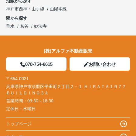
沿線から探す
神戸市西神・山手線
山陽本線
駅から探す
垂水
名谷
妙法寺
(株)アルファ不動産販売
078-754-6615
お問い合わせ
〒654-0021
兵庫県神戸市須磨区平田町２丁目２－１ ＨＩＲＡＴＡ１９７７
ＢＵＩＬＤＩＮＧ３Ａ
営業時間：
09:30～18:30
定休日：
水曜日
トップページ