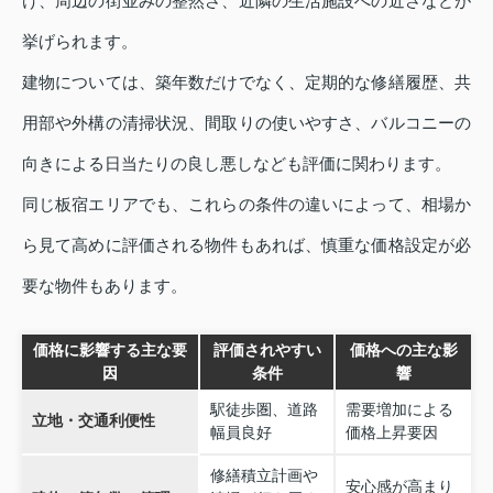
け、周辺の街並みの整然さ、近隣の生活施設への近さなどが
挙げられます。
建物については、築年数だけでなく、定期的な修繕履歴、共
用部や外構の清掃状況、間取りの使いやすさ、バルコニーの
向きによる日当たりの良し悪しなども評価に関わります。
同じ板宿エリアでも、これらの条件の違いによって、相場か
ら見て高めに評価される物件もあれば、慎重な価格設定が必
要な物件もあります。
価格に影響する主な要
評価されやすい
価格への主な影
因
条件
響
駅徒歩圏、道路
需要増加による
立地・交通利便性
幅員良好
価格上昇要因
修繕積立計画や
安心感が高まり