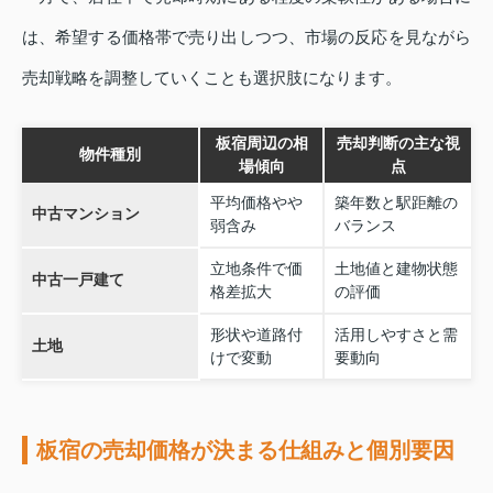
は、希望する価格帯で売り出しつつ、市場の反応を見ながら
売却戦略を調整していくことも選択肢になります。
板宿周辺の相
売却判断の主な視
物件種別
場傾向
点
平均価格やや
築年数と駅距離の
中古マンション
弱含み
バランス
立地条件で価
土地値と建物状態
中古一戸建て
格差拡大
の評価
形状や道路付
活用しやすさと需
土地
けで変動
要動向
板宿の売却価格が決まる仕組みと個別要因