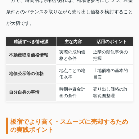
一方で、時間的な余裕があれば、相場を参考にしつつ、希望
条件とのバランスを取りながら売り出し価格を検討すること
が大切です。
確認すべき情報源
主な内容
活用のポイント
実際の成約価
近隣の類似事例の
不動産取引価格情報
格と条件
把握
地点ごとの地
土地価格の基本的
地価公示等の価格
価水準
目安
時期や資金計
売り出し価格の許
自分自身の事情
画の条件
容範囲整理
板宿でより高く・スムーズに売却するため
の実践ポイント