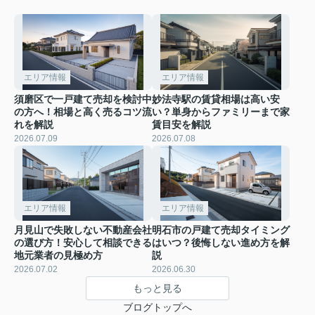
エリア情報
エリア情報
須磨区で一戸建て売却を検討中
妙法寺駅の賃貸相場は高い安
の方へ！相場と高く売るコツ流
い？単身からファミリーまで家
れを解説
賃目安を解説
2026.07.09
2026.07.08
エリア情報
エリア情報
月見山で失敗しない不動産会社
明石市の戸建て売却タイミング
の選び方！安心して相談できる
はいつ？後悔しない進め方を解
地元業者の見極め方
説
2026.07.02
2026.06.30
もっと見る
ブログトップへ