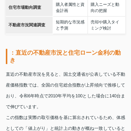
購入者属性と資
購入ニーズと動
住宅市場動向調査
金計画
向の把握
短期的な市況感
売却や購入タイ
不動産市況関連調査
と予測
ミング検討
：直近の不動産市況と住宅ローン金利の動
き
直近の不動産市況を見ると、国土交通省が公表している不動
産価格指数では、全国の住宅総合指数が上昇傾向で推移して
おり、令和6年時点で2010年平均を100とした場合に140台ま
で伸びています。
この指数は実際の取引価格を基に算出されているため、体感
としての「値上がり」と統計上の動きが概ね一致していると