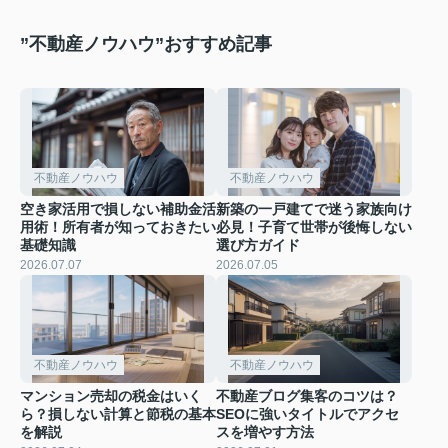
”不動産ノウハウ”おすすめ記事
不動産ノウハウ
不動産ノウハウ
空き家活用で損しない補助金活
新築の一戸建てで迷う家族向け
用術！所有者が知っておきたい
必見！子育て世帯が後悔しない
基礎知識
選び方ガイド
2026.07.07
2026.07.05
不動産ノウハウ
不動産ノウハウ
マンション売却の税金はいく
不動産ブログ集客のコツは？
ら？損しない計算と節税の基本
SEOに強いタイトルでアクセ
を解説
スを増やす方法