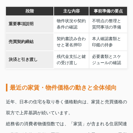
段階
主な内容
事前準備の要点
物件状況や契約
不明点の整理と
重要事項説明
条件の確認
質問事項の準備
契約書読み合わ
本人確認書類と
売買契約締結
せと署名押印
印鑑の持参
残代金支払と鍵
必要書類とスケ
決済と引き渡し
の受け渡し
ジュールの確認
最近の家賃・物件価格の動きと全体傾向
近年、日本の住宅を取り巻く価格動向は、家賃と売買価格の
双方で上昇基調が続いています。
総務省の消費者物価指数では、「家賃」が含まれる住居関連