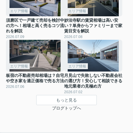
エリア情報
エリア情報
須磨区で一戸建て売却を検討中
妙法寺駅の賃貸相場は高い安
の方へ！相場と高く売るコツ流
い？単身からファミリーまで家
れを解説
賃目安を解説
2026.07.09
2026.07.08
エリア情報
エリア情報
板宿の不動産売却相場は？自宅
月見山で失敗しない不動産会社
や空き家を適正価格で売る方法
の選び方！安心して相談できる
地元業者の見極め方
2026.07.06
2026.07.02
もっと見る
ブログトップへ