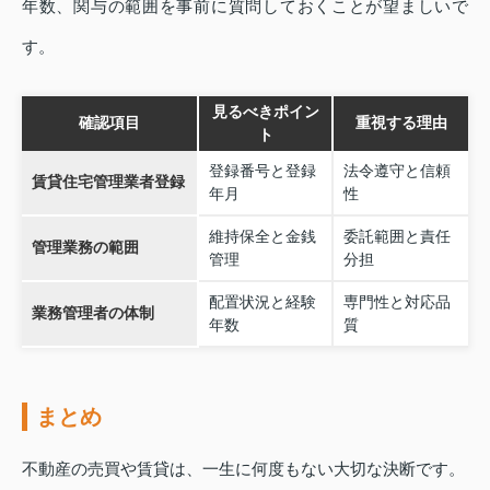
年数、関与の範囲を事前に質問しておくことが望ましいで
す。
見るべきポイン
確認項目
重視する理由
ト
登録番号と登録
法令遵守と信頼
賃貸住宅管理業者登録
年月
性
維持保全と金銭
委託範囲と責任
管理業務の範囲
管理
分担
配置状況と経験
専門性と対応品
業務管理者の体制
年数
質
まとめ
不動産の売買や賃貸は、一生に何度もない大切な決断です。