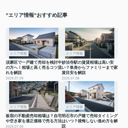
”エリア情報”おすすめ記事
エリア情報
エリア情報
須磨区で一戸建て売却を検討中
妙法寺駅の賃貸相場は高い安
の方へ！相場と高く売るコツ流
い？単身からファミリーまで家
れを解説
賃目安を解説
2026.07.09
2026.07.08
エリア情報
エリア情報
板宿の不動産売却相場は？自宅
明石市の戸建て売却タイミング
や空き家を適正価格で売る方法
はいつ？後悔しない進め方を解
説
2026.07.06