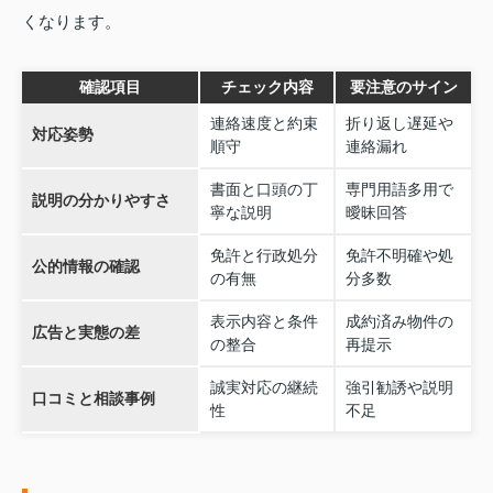
くなります。
確認項目
チェック内容
要注意のサイン
連絡速度と約束
折り返し遅延や
対応姿勢
順守
連絡漏れ
書面と口頭の丁
専門用語多用で
説明の分かりやすさ
寧な説明
曖昧回答
免許と行政処分
免許不明確や処
公的情報の確認
の有無
分多数
表示内容と条件
成約済み物件の
広告と実態の差
の整合
再提示
誠実対応の継続
強引勧誘や説明
口コミと相談事例
性
不足